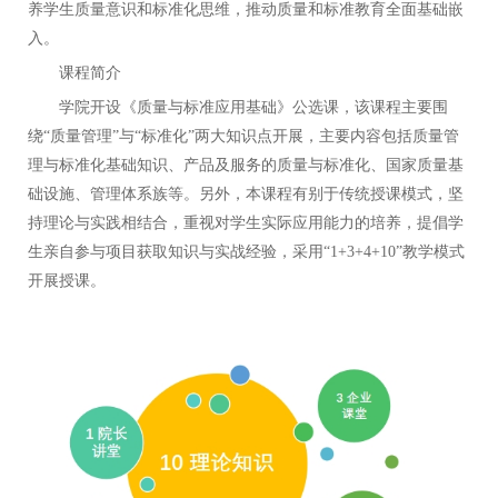
养学生质量意识和标准化思维，推动质量和标准教育全面基础嵌
入。
课程简介
学院开设《质量与标准应用基础》公选课，
该课程主要围
绕
“
质量管理
”
与
“
标准化
”
两大知识点开展，主要内容包括质量管
理
与
标准化基础知识、产品及服务的质量与标准化、国家质量基
础
设施
、管理体系族等。
另外，
本课程
有别于传统授课模式，坚
持
理论与实践相结合，
重视对学生实际应用能力的培养，提倡学
生亲自参与项目获取知识与实战经验
，
采用
“1+
3
+
4
+
10
”教学模式
开展授课。