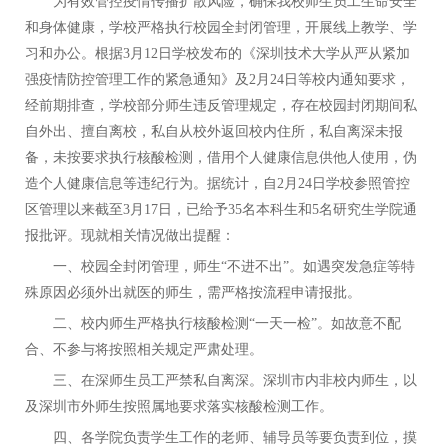
为有效管控疫情传播扩散风险，确保我校师生员工生命安全
和身体健康，学校严格执行校园全封闭管理，开展线上教学、学
习和办公。根据
3月12日学校发布的《深圳技术大学从严从紧加
强疫情防控管理工作的紧急通知》及2月24日等校内通知要求，
经前期排查，学校部分师生违反管理规定，存在校园封闭期间私
自外出、擅自离校，私自从校外返回校内住所，私自离深未报
备，未按要求执行核酸检测，借用个人健康信息供他人使用，伪
造个人健康信息等违纪行为。据统计，自2月24日学校参照管控
区管理以来截至3月17日，已给予35名本科生和5名研究生学院通
报批评。现就相关情况做出提醒：
一、校园全封闭管理，师生
“不进不出”。
如遇突发急症等特
殊原因必须外出就医的师生，需严格按流程申请报批。
二、校内师生严格执行核酸检测
“一天一检”。
如故意不配
合、不参与将按照相关规定严肃处理。
三、在深师生员工严禁私自离深。
深圳市内非校内师生，以
及深圳市外师生按照属地要求落实核酸检测工作。
四、各学院负责学生工作的老师、辅导员等要负责到位，摸