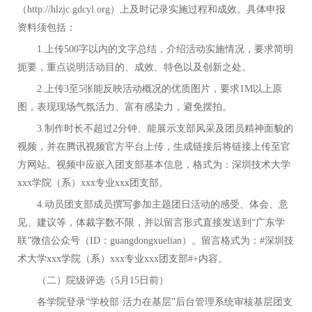
（http://hlzjc.gdcyl.org）上及时记录实施过程和成效。具体申报
资料须包括：
1.上传500字以内的文字总结，介绍活动实施情况，要求简明
扼要，重点说明活动目的、成效、特色以及创新之处。
2.上传3至5张能反映活动概况的优质图片，要求1M以上原
图，表现现场气氛活力、富有感染力，避免摆拍。
3.制作时长不超过2分钟、能展示支部风采及团员精神面貌的
视频，并在腾讯视频官方平台上传，生成链接后将链接上传至官
方网站。视频中应嵌入团支部基本信息，格式为：深圳技术大学
xxx学院（系）xxx专业xxx团支部。
4.动员团支部成员撰写参加主题团日活动的感受、体会、意
见、建议等，体裁字数不限，并以留言形式直接发送到“广东学
联”微信公众号（ID：guangdongxuelian）。留言格式为：#深圳技
术大学xxx学院（系）xxx专业xxx团支部#+内容。
（二）院级评选（
5月15日前）
各学院登录
“学校部·活力在基层”后台管理系统审核基层团支