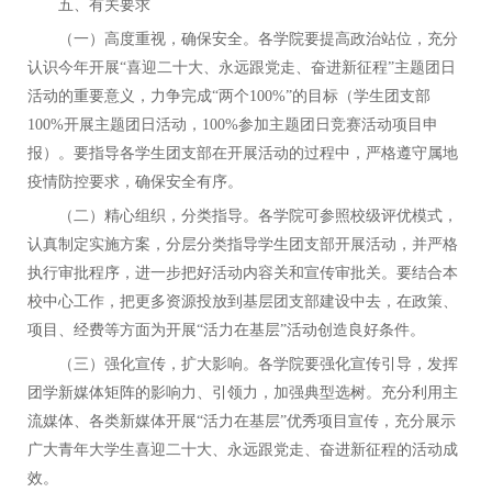
五、有关要求
（一）
高度重视，确保安全。各学院要提高政治站位，充分
认识今年开展
“喜迎二十大、永远跟党走、奋进新征程”主题团日
活动的重要意义，力争完成“两个100%”的目标（学生团支部
100%开展主题团日活动，100%参加主题团日竞赛活动项目申
报）。要指导各学生团支部在开展活动的过程中，严格遵守属地
疫情防控要求，确保安全有序。
（二）
精心组织，分类指导。各学院可参照校级评优模式，
认真制定实施方案，分层分类指导学生团支部开展活动，并严格
执行审批程序，进一步把好活动内容关和宣传审批关。要结合本
校中心工作，把更多资源投放到基层团支部建设中去，在政策、
项目、经费等方面为开展
“活力在基层”活动创造良好条件。
（三）
强化宣传，扩大影响。各学院要强化宣传引导，发挥
团学新媒体矩阵的影响力、引领力，加强典型选树。充分利用主
流媒体、各类新媒体开展
“活力在基层”优秀项目宣传，充分展示
广大青年大学生喜迎二十大、永远跟党走、奋进新征程的活动成
效。