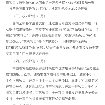
部项目，按照20％的比例重点推荐各学院的优秀项目参加校赛，
并按照推荐顺序设置为“院优”，推荐到学校参加校级评选。
（三）校内评优（
5月）
面向全校各学生团支部，通过重点考察支部团员参与度、活
动取得成果等指标，本赛季将评选出
5个校级“精品项目”和若干个
校级“优秀项目”，并进行相应表彰奖励，校级“精品项目”每个奖
励1000元，“优秀项目”每个奖励300元，同时获得“优秀项
目”和“精品项目”的团支部，奖金不重复发放。奖金直接发放至获
奖项目所在团支部书记银行卡。
（四）省级评选（
6月）
校团委将根据校级评选结果推荐优秀项目参加省级
“活力在基
层”主题团日竞赛。团省委在学校推荐申报基础上，遴选不少于一
千个入围项目，评选不少于一百个优秀项目。最终，将组成专家
评审委员会，通过现场展示答辩的方式，评出十佳项目。千个入
围项目将颁发证书，百优项目、十佳项目将颁发证书并给予资金
支持，十佳项目的指导老师可获评优秀指导老师。