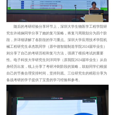
随后的考研经验分享环节上，深圳大学生物医学工程学院研
究生许靖娴同学分享了她的复习策略，将复习周期划分为四个阶
段，并详细讲解了各阶段的学习重点。深圳大学应用技术学院机
械工程研究生卓杰凯同学（原中德智能制造学院2024届毕业生）
则分享了自己的考研历程和复习方法，强调了模拟考试的重要
性。电子科技大学研究生刘洋同学（原我院2024届毕业生）从自
身经历出发，线上分享了考研冲刺阶段的策略，鼓励同学们根据
自己的节奏合理安排时间，坚持到底。三位研究生的精彩分享为
备战考研的学子提供了宝贵的学习经验和参考。