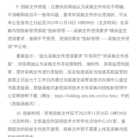
9.
招标文件答疑：注册供应商如认为采购文件存在不明确、
不清晰和前后不一致等问题，要求对采购文件作出澄清的，可从
本公告发布之日起至2021年11月10日 16时00分（北京时间）在采
购与招投标管理系统“投标管理——采购文件澄清要求”模块提交
澄清要求，逾期不予受理。澄清结果在“投标管理——采购文件澄
清”中公布。
重要提示：“提出采购文件澄清要求”不等同于“对采购文件质
疑”，供应商如认为采购文件存在限制性、倾向性、其权益受到损
害，需对采购文件进行质疑的，应在知道或应当知道其权益受到
损害之日起七个工作日内通过当面递交或寄送形式向我中心递交
书面质疑函，质疑函格式参照深圳技术大学采购与招投标管理中
心官网资料下载（网址：https://bidding.sztu.edu.cn/zlxz.htm）中的
《质疑函格式》。
10.
投标时间：所有投标文件应于2021年11月16日 14时30分
（北京时间）之前递交到深圳技术大学学生活动中心101室。逾
期提交的投标文件恕不接受。投标文件暂
不需要
上传至采购与招