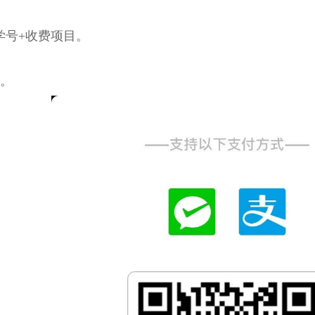
学号+收费项目。
卡。