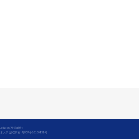
edu.cn(发送邮件)
深圳技术大学 版权所有 粤ICP备16106131号