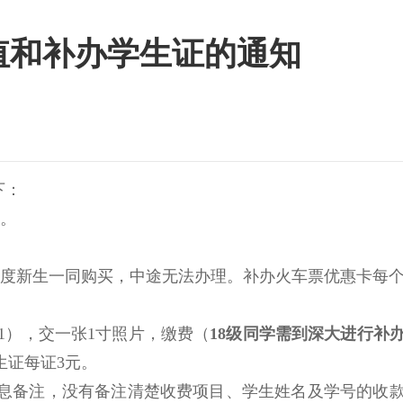
充值和补办学生证的通知
下：
。
年度新生一同购买，中途无法办理。补办火车票优惠卡每
1），交一张1寸照片，缴费（
18级同学需到深大进行补
生证每证3元。
息备注，没有备注清楚收费项目、学生姓名及学号的收