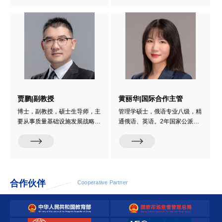
验检测、质量标准化、产品认
果方面，累计申请专利6项，参
证、实验室认可等行业工作经
与制修订国家标准5项，参编行
验；熟悉国际、国内消费品质量
业专著1部，为领域技术规范化
安全监管和检测实验室质量保证
与标准化建设提供实践支撑。获
体系并创建玩具儿童用品国家级
广东省仪器仪表中级工程师职
检测专业实验室。获国务院政府
称，并持有检验检测资质认定
特殊津贴（2019）。...
（CMA）内审员资格证书、国
防计量技术规范培训证书等
贾鹏|副教授
黄丽华|国际合作主管
博士，副教授，硕士生导师，主
管理学硕士，俄语专业八级，精
要从事质量基础设施发展战略、
通俄语、英语。2年国家公派留
分子生物学和免疫学快速诊断试
学经验，2年海外工作经验，6
剂研发及其标准化等研究。201
年国际标准化工作经验。曾负责
6年，获吉林大学兽医学博士学
国家欧洲标准研究中心工作，为
位。2018年，美国地质调查局
国家市场监管总局开展标准化国
访问学者。2010-2018年，任职
际合作提供技术支撑，熟悉国内
于深圳出入境检验检疫局，从事
外标准制修订流程，特别是欧洲
合作伙伴
Cooperative Partner
进出境动物及其产品检验检疫。
标准化情况研究。擅长质量、标
2018-2021年，任职于深圳海
准化相关课题研究，参与国家重
关，从事新型冠状病毒和动物传
点研发计划‘国家质量基础的共
染病检测及实验室认证认可...
性技术研究与应用...