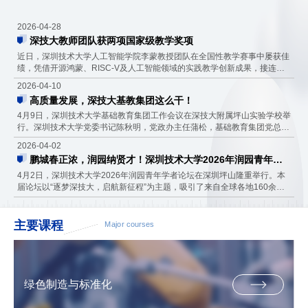
2024年亚太区域青年专家活动在我校顺利举办
2026-04-28
深技大教师团队获两项国家级教学奖项
近日，深圳技术大学人工智能学院李蒙教授团队在全国性教学赛事中屡获佳
绩，凭借开源鸿蒙、RISC-V及人工智能领域的实践教学创新成果，接连斩
获两项国家级教学荣誉，展现了学校在新工科人才培养、产教融合与实践教
2026-04-10
学改革方面的扎实成效。在2026年第十届华为ICT大赛中国总决赛教学赛
高质量发展，深技大基教集团这么干！
中，李蒙老师带领FFH团队（李菊、王培正）凭借《开源鸿蒙多梯队育人体
系构建与实践》项目，从全国500余项参赛作品中脱颖而出，荣获全国二等
4月9日，深圳技术大学基础教育集团工作会议在深技大附属坪山实验学校举
奖。该赛...
行。深圳技术大学党委书记陈秋明，党政办主任蒲松，基础教育集团党总支
书记、工会副主席罗英，深技大特聘教授邵爱国，以及各成员校负责人出
2026-04-02
席，共商集团发展大计。 会上，邵爱国汇报集团整体发展情况。基础教育
鹏城春正浓，润园纳贤才！深圳技术大学2026年润园青年学者论坛启幕
集团成立以来，获评“深圳市优质基础教育集团”，党建工作成效显著，科技
创新培养体系逐步搭建，常态化教研机制加速形成。下一步，集团将重点开
4月2日，深圳技术大学2026年润园青年学者论坛在深圳坪山隆重举行。本
展...
届论坛以“逐梦深技大，启航新征程”为主题，吸引了来自全球各地160余名
优秀青年学者共赴鹏城之约、汇聚坪山热土，携手展望高水平应用研究型大
学发展的新未来。深圳技术大学校长傅继阳、各学院院长及相关部门负责人
出席活动，与青年才俊们共话发展。论坛由深圳技术大学副校长明仲主持。
主要课程
Major courses
一所新大学的“时代之约”：与产业同频，与未来同行论坛伊始，深圳技术...
绿色制造与标准化