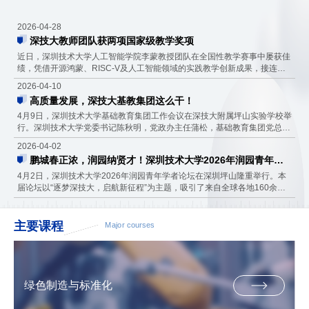
2024年亚太区域青年专家活动在我校顺利举办
2026-04-28
深技大教师团队获两项国家级教学奖项
近日，深圳技术大学人工智能学院李蒙教授团队在全国性教学赛事中屡获佳
绩，凭借开源鸿蒙、RISC-V及人工智能领域的实践教学创新成果，接连斩
获两项国家级教学荣誉，展现了学校在新工科人才培养、产教融合与实践教
2026-04-10
学改革方面的扎实成效。在2026年第十届华为ICT大赛中国总决赛教学赛
高质量发展，深技大基教集团这么干！
中，李蒙老师带领FFH团队（李菊、王培正）凭借《开源鸿蒙多梯队育人体
系构建与实践》项目，从全国500余项参赛作品中脱颖而出，荣获全国二等
4月9日，深圳技术大学基础教育集团工作会议在深技大附属坪山实验学校举
奖。该赛...
行。深圳技术大学党委书记陈秋明，党政办主任蒲松，基础教育集团党总支
书记、工会副主席罗英，深技大特聘教授邵爱国，以及各成员校负责人出
2026-04-02
席，共商集团发展大计。 会上，邵爱国汇报集团整体发展情况。基础教育
鹏城春正浓，润园纳贤才！深圳技术大学2026年润园青年学者论坛启幕
集团成立以来，获评“深圳市优质基础教育集团”，党建工作成效显著，科技
创新培养体系逐步搭建，常态化教研机制加速形成。下一步，集团将重点开
4月2日，深圳技术大学2026年润园青年学者论坛在深圳坪山隆重举行。本
展...
届论坛以“逐梦深技大，启航新征程”为主题，吸引了来自全球各地160余名
优秀青年学者共赴鹏城之约、汇聚坪山热土，携手展望高水平应用研究型大
学发展的新未来。深圳技术大学校长傅继阳、各学院院长及相关部门负责人
出席活动，与青年才俊们共话发展。论坛由深圳技术大学副校长明仲主持。
主要课程
Major courses
一所新大学的“时代之约”：与产业同频，与未来同行论坛伊始，深圳技术...
绿色制造与标准化