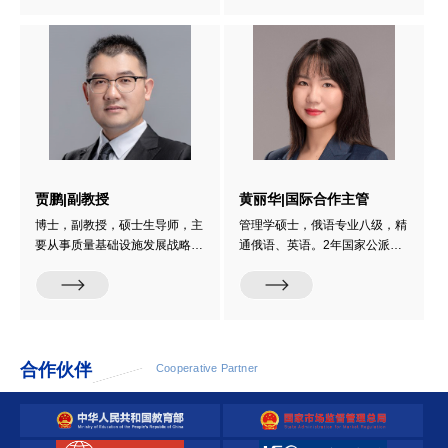
验检测、质量标准化、产品认
果方面，累计申请专利6项，参
证、实验室认可等行业工作经
与制修订国家标准5项，参编行
验；熟悉国际、国内消费品质量
业专著1部，为领域技术规范化
安全监管和检测实验室质量保证
与标准化建设提供实践支撑。获
体系并创建玩具儿童用品国家级
广东省仪器仪表中级工程师职
检测专业实验室。获国务院政府
称，并持有检验检测资质认定
特殊津贴（2019）。...
（CMA）内审员资格证书、国
防计量技术规范培训证书等
贾鹏|副教授
黄丽华|国际合作主管
博士，副教授，硕士生导师，主
管理学硕士，俄语专业八级，精
要从事质量基础设施发展战略、
通俄语、英语。2年国家公派留
分子生物学和免疫学快速诊断试
学经验，2年海外工作经验，6
剂研发及其标准化等研究。201
年国际标准化工作经验。曾负责
6年，获吉林大学兽医学博士学
国家欧洲标准研究中心工作，为
位。2018年，美国地质调查局
国家市场监管总局开展标准化国
访问学者。2010-2018年，任职
际合作提供技术支撑，熟悉国内
于深圳出入境检验检疫局，从事
外标准制修订流程，特别是欧洲
合作伙伴
Cooperative Partner
进出境动物及其产品检验检疫。
标准化情况研究。擅长质量、标
2018-2021年，任职于深圳海
准化相关课题研究，参与国家重
关，从事新型冠状病毒和动物传
点研发计划‘国家质量基础的共
染病检测及实验室认证认可...
性技术研究与应用...